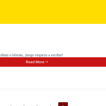
ítala o bórrala, ¡luego empieza a escribir!
Read More
¡Hola,
mundo!